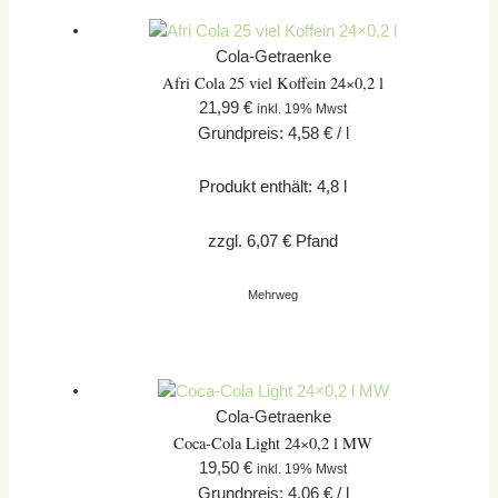
Cola-Getraenke
Afri Cola 25 viel Koffein 24×0,2 l
21,99
€
inkl. 19% Mwst
Grundpreis:
4,58
€
/
l
Produkt enthält: 4,8
l
zzgl.
6,07
€
Pfand
Mehrweg
Cola-Getraenke
Coca-Cola Light 24×0,2 l MW
19,50
€
inkl. 19% Mwst
Grundpreis:
4,06
€
/
l