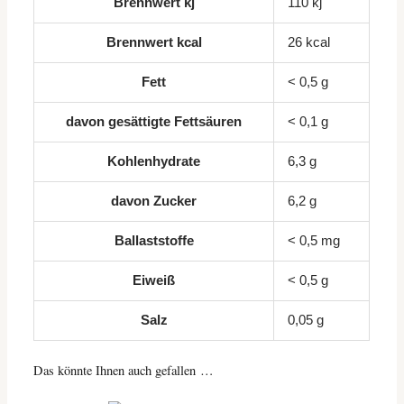
Brennwert kj
110
kj
Brennwert kcal
26
kcal
Fett
< 0,5
g
davon
gesättigte Fettsäuren
< 0,1
g
Kohlenhydrate
6,3
g
davon
Zucker
6,2
g
Ballaststoffe
< 0,5
mg
Eiweiß
< 0,5
g
Salz
0,05
g
Das könnte Ihnen auch gefallen …