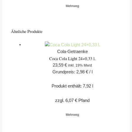
Mehrweg
Ähnliche Produkte
Cola-Getraenke
Coca Cola Light 24×0,33 l.
23,59
€
inkl. 19% Mwst
Grundpreis:
2,98
€
/
l
Produkt enthält: 7,92
l
zzgl.
6,07
€
Pfand
Mehrweg