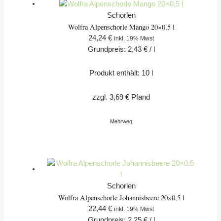
Schorlen
Wolfra Alpenschorle Mango 20×0,5 l
24,24
€
inkl. 19% Mwst
Grundpreis:
2,43
€
/
l
Produkt enthält: 10
l
zzgl.
3,69
€
Pfand
Mehrweg
Schorlen
Wolfra Alpenschorle Johannisbeere 20×0,5 l
22,44
€
inkl. 19% Mwst
Grundpreis:
2,25
€
/
l