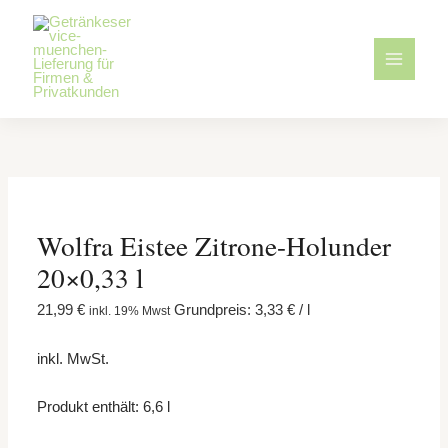
Zum
Wolfra
Inhalt
Eistee
springen
Zitrone-
Holunder
20×0,33
l
Menge
Wolfra Eistee Zitrone-Holunder
20×0,33 l
21,99
€
Grundpreis:
3,33
€
/
l
inkl. 19% Mwst
inkl. MwSt.
Produkt enthält: 6,6
l