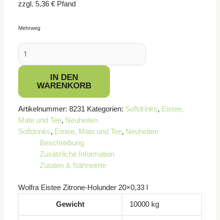
zzgl.
5,36
€
Pfand
Mehrweg
IN DEN
WARENKORB
Artikelnummer:
8231
Kategorien:
Softdrinks
,
Eistee,
Mate und Tee
,
Neuheiten
Softdrinks
,
Eistee, Mate und Tee
,
Neuheiten
Beschreibung
Zusätzliche Information
Zutaten & Nährwerte
Wolfra Eistee Zitrone-Holunder 20×0,33 l
Gewicht
10000 kg