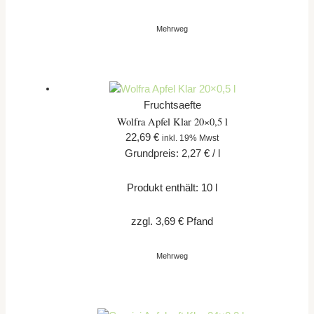
Mehrweg
Fruchtsaefte
Wolfra Apfel Klar 20×0,5 l
22,69
€
inkl. 19% Mwst
Grundpreis:
2,27
€
/
l
Produkt enthält: 10
l
zzgl.
3,69
€
Pfand
Mehrweg