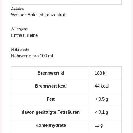
Zutaten
Wasser, Apfelsaftkonzentrat
Allergene
Enthält: Keine
Nährwerte
Nährwerte pro 100 ml
Brennwert kj
188
kj
Brennwert kcal
44
kcal
Fett
< 0,5
g
davon
gesättigte Fettsäuren
< 0,1
g
Kohlenhydrate
11
g