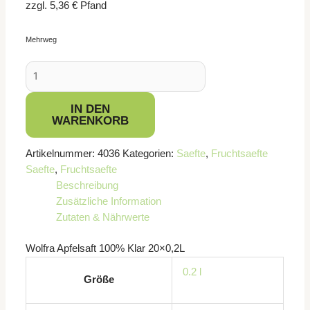
zzgl.
5,36
€
Pfand
Mehrweg
IN DEN
WARENKORB
Artikelnummer:
4036
Kategorien:
Saefte
,
Fruchtsaefte
Saefte
,
Fruchtsaefte
Beschreibung
Zusätzliche Information
Zutaten & Nährwerte
Wolfra Apfelsaft 100% Klar 20×0,2L
0.2 l
Größe