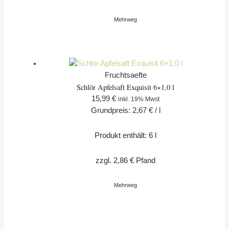
Mehrweg
Fruchtsaefte
Schlör Apfelsaft Exquisit 6×1,0 l
15,99
€
inkl. 19% Mwst
Grundpreis:
2,67
€
/
l
Produkt enthält: 6
l
zzgl.
2,86
€
Pfand
Mehrweg