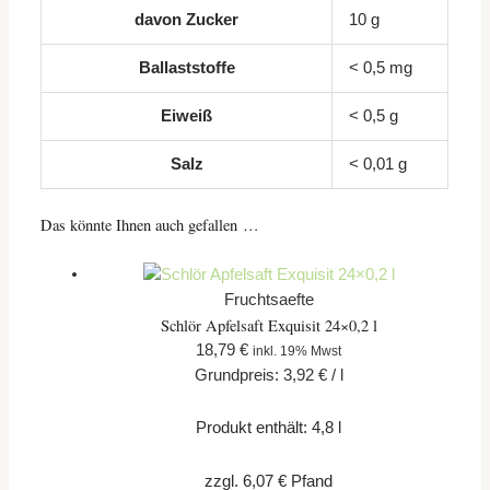
davon
Zucker
10
g
Ballaststoffe
< 0,5
mg
Eiweiß
< 0,5
g
Salz
< 0,01
g
Das könnte Ihnen auch gefallen …
Fruchtsaefte
Schlör Apfelsaft Exquisit 24×0,2 l
18,79
€
inkl. 19% Mwst
Grundpreis:
3,92
€
/
l
Produkt enthält: 4,8
l
zzgl.
6,07
€
Pfand