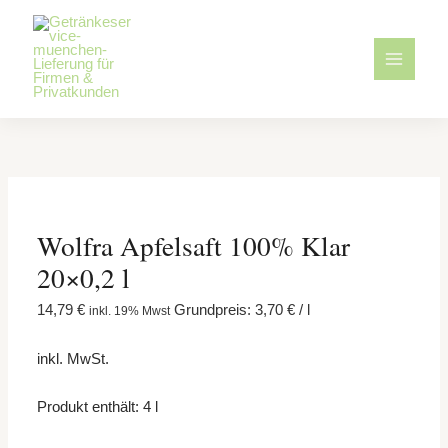
Zum
Wolfra
Inhalt
Apfelsaft
springen
100%
Klar
20×0,2
l
Menge
Wolfra Apfelsaft 100% Klar
20×0,2 l
14,79
€
Grundpreis:
3,70
€
/
l
inkl. 19% Mwst
inkl. MwSt.
Produkt enthält: 4
l