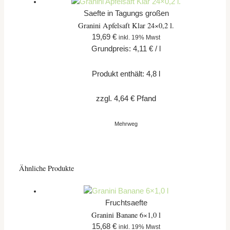
Saefte in Tagungs großen
Granini Apfelsaft Klar 24×0,2 l.
19,69
€
inkl. 19% Mwst
Grundpreis:
4,11
€
/
l
Produkt enthält: 4,8
l
zzgl.
4,64
€
Pfand
Mehrweg
Ähnliche Produkte
Fruchtsaefte
Granini Banane 6×1,0 l
15,68
€
inkl. 19% Mwst