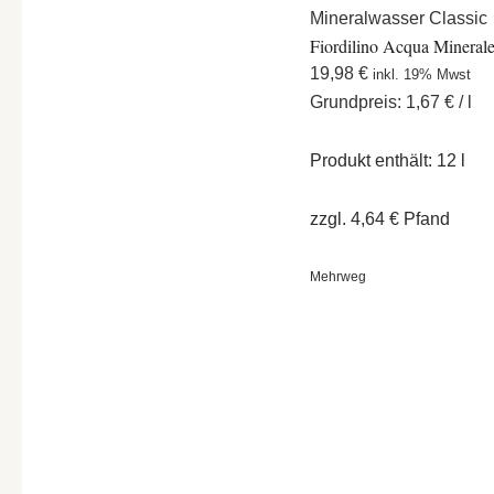
Mineralwasser Classic
Fiordilino Acqua Minerale
19,98
€
inkl. 19% Mwst
Grundpreis:
1,67
€
/
l
Produkt enthält: 12
l
zzgl.
4,64
€
Pfand
Mehrweg