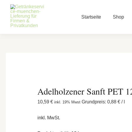
Zum
Adelholzener
Inhalt
Sanft
Startseite
Shop
springen
PET
12×1,0
l
Menge
Adelholzener Sanft PET 1
10,59
€
Grundpreis:
0,88
€
/
l
inkl. 19% Mwst
inkl. MwSt.