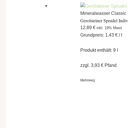
Mineralwasser Classic
Gerolsteiner Sprudel Indi
12,89
€
inkl. 19% Mwst
Grundpreis:
1,43
€
/
l
Produkt enthält: 9
l
zzgl.
3,93
€
Pfand
Mehrweg