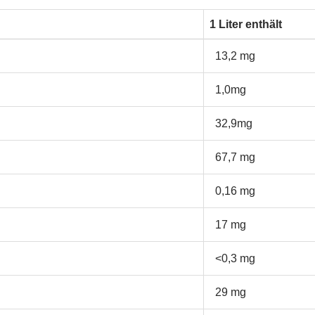
1 Liter enthält
13,2 mg
1,0mg
32,9mg
67,7 mg
0,16 mg
17 mg
<0,3 mg
29 mg