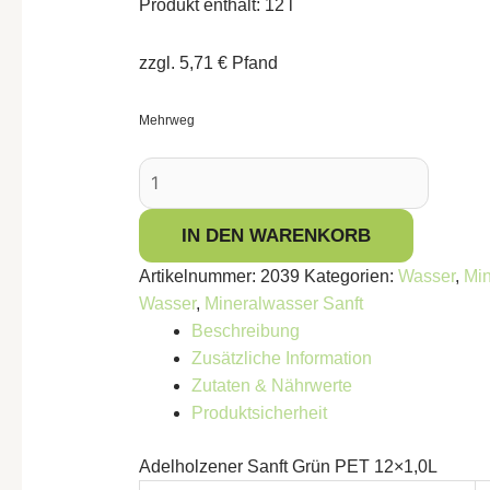
Produkt enthält: 12
l
zzgl.
5,71
€
Pfand
Mehrweg
IN DEN WARENKORB
Artikelnummer:
2039
Kategorien:
Wasser
,
Min
Wasser
,
Mineralwasser Sanft
Beschreibung
Zusätzliche Information
Zutaten & Nährwerte
Produktsicherheit
Adelholzener Sanft Grün PET 12×1,0L